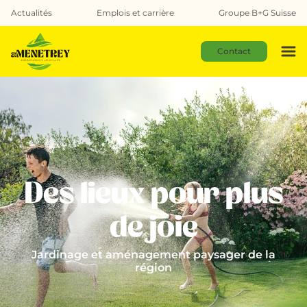
Actualités
Emplois et carrière
Groupe B+G Suisse
Contact
Des lieux pour plus
de joie
Jardinage et aménagement paysager de la
région