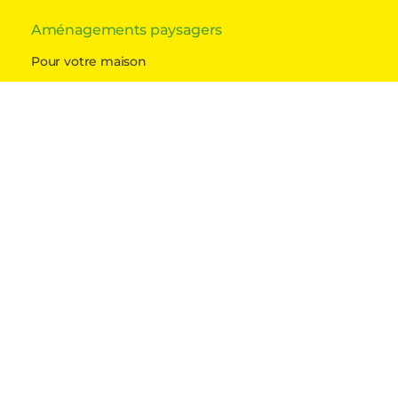
Aménagements paysagers
Pour votre maison
Pour votre entreprise
Pour les lieux publics
Maintenance et entretien
Pour votre maison
Pour votre entreprise
Pour les lieux publics
Nos références
Jardins privatifs
Collectivités publics
Entreprises et industriels