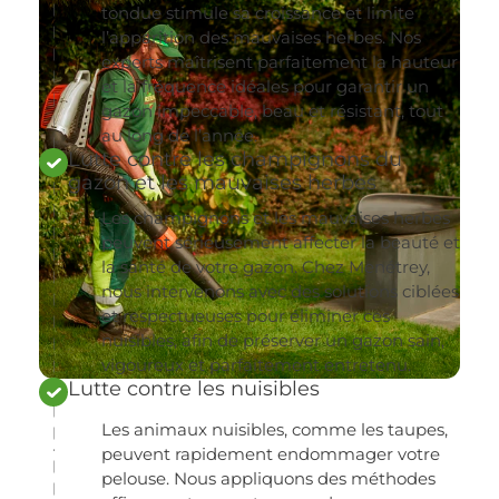
tondue stimule sa croissance et limite
l’apparition des mauvaises herbes. Nos
experts maîtrisent parfaitement la hauteur
et la fréquence idéales pour garantir un
gazon impeccable, beau et résistant, tout
au long de l’année.
Lutte contre les champignons du
gazon et les mauvaises herbes
Les champignons et les mauvaises herbes
peuvent sérieusement affecter la beauté et
la santé de votre gazon. Chez Menétrey,
nous intervenons avec des solutions ciblées
et respectueuses pour éliminer ces
nuisibles, afin de préserver un gazon sain,
vigoureux et parfaitement entretenu.
Lutte contre les nuisibles
Les animaux nuisibles, comme les taupes,
peuvent rapidement endommager votre
pelouse. Nous appliquons des méthodes