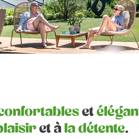
confortables
et
élégan
plaisir
et à
la détente
.