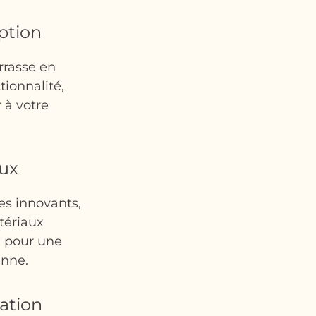
ption
rrasse en
tionnalité,
 à votre
aux
es innovants,
tériaux
x pour une
enne.
lation