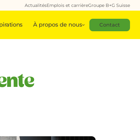
Actualités
Emplois et carrière
Groupe B+G Suisse
pirations
À propos de nous
Contact
ente